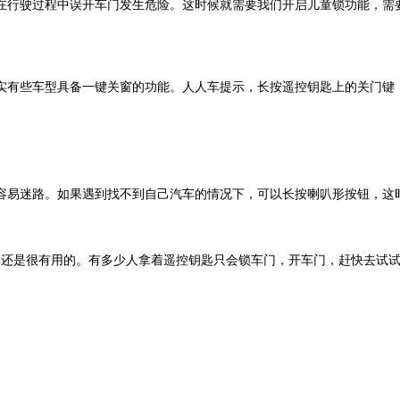
行驶过程中误开车门发生危险。这时候就需要我们开启儿童锁功能，需
有些车型具备一键关窗的功能。人人车提示，长按遥控钥匙上的关门键，
易迷路。如果遇到找不到自己汽车的情况下，可以长按喇叭形按钮，这时
是很有用的。有多少人拿着遥控钥匙只会锁车门，开车门，赶快去试试