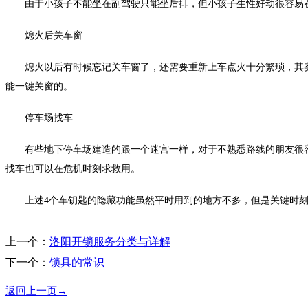
由于小孩子不能坐在副驾驶只能坐后排，但小孩子生性好动很容易在
熄火后关车窗
熄火以后有时候忘记关车窗了，还需要重新上车点火十分繁琐，其实
能一键关窗的。
停车场找车
有些地下停车场建造的跟一个迷宫一样，对于不熟悉路线的朋友很容
找车也可以在危机时刻求救用。
上述4个车钥匙的隐藏功能虽然平时用到的地方不多，但是关键时刻还
上一个：
洛阳开锁服务分类与详解
下一个：
锁具的常识
返回上一页→