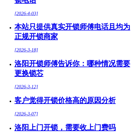
[2026-4-03]
本站只提供真实开锁师傅电话且均为
正规开锁商家
[2026-3-18]
洛阳开锁师傅告诉你：哪种情况需要
更换锁芯
[2026-3-12]
客户觉得开锁价格高的原因分析
[2026-3-07]
洛阳上门开锁，需要收上门费吗