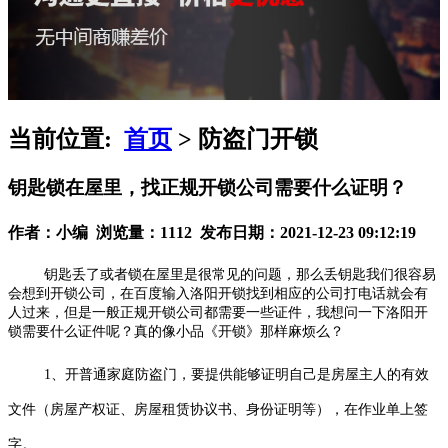
当前位置:
首页
> 防盗门开锁
钥匙锁在屋里，找正规开锁公司需要什么证明？
作者：小编 浏览量：1112 发布日期：2021-12-23 09:12:19
钥匙丢了或者锁在屋里是很常见的问题，那么丢钥匙我们很容易
会想到开锁公司，在百度输入洛阳开锁找到相应的公司打电话就会有
人过来，但是一般正规开锁公司都需要一些证件，我想问一下洛阳开
锁需要什么证件呢？真的像小品《开锁》那样麻烦么？
1、开普通家庭防盗门，要提供能够证明自己是房屋主人的有效
文件（房屋产权证、房屋租赁协议书、身份证明等），在作业单上签
字。