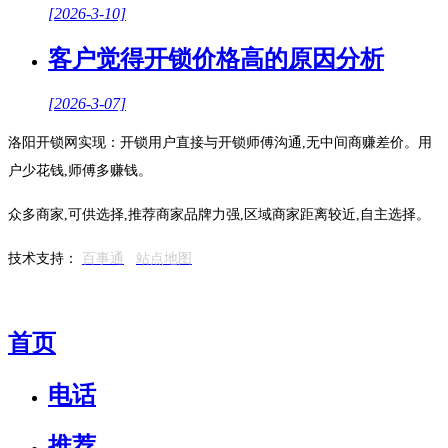
[2026-3-10]
客户觉得开锁价格高的原因分析
[2026-3-07]
洛阳开锁网实现：开锁用户直接与开锁师傅沟通,无中间商赚差价。用
户少花钱,师傅多赚钱。
众多商家,可供选择,推荐商家品牌力强,区域商家距离较近,自主选择。
技术支持：
百事通
站点地图
首页
电话
推荐