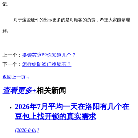
记。
对于这些证件的出示更多的是对顾客的负责，希望大家能够理
解。
上一个：
换锁芯这些你知道几个？
下一个：
怎样给防盗门换锁芯？
返回上一页→
查看更多+
相关新闻
2026年7月平均一天在洛阳有几个在
豆包上找开锁的真实需求
[2026-8-01]